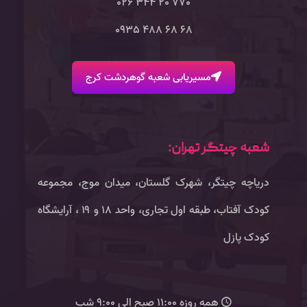
770 20 344 026
68 68 488 0935
مسیریابی شعبه گوهردشت کرج
شعبه چیتگر تهران:
دریاچه چیتگر، شهرک گلستان، میدان موج، مجموعه
کودک آفتاب، طبقه اول تجاری، واحد ۱۸ و ۱۹ ، آرایشگاه
کودک پازل
همه روزه 11:00 صبح الی 9:00 شب