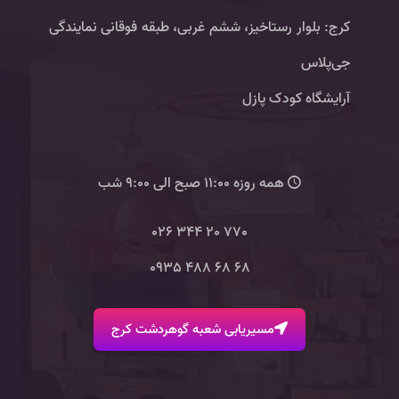
کرج: بلوار رستاخیز، ششم غربی، طبقه فوقانی نمایندگی
جی‌پلاس
آرایشگاه کودک پازل
همه روزه 11:00 صبح الی 9:00 شب
770 20 344 026
68 68 488 0935
مسیریابی شعبه گوهردشت کرج