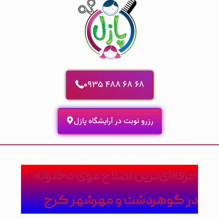
0935 488 68 68
رزرو نوبت در آرایشگاه پازل
حرفه‌ای‌ترین اصلاح موی دخترانه
در گوهردشت و مهرشهر کرج